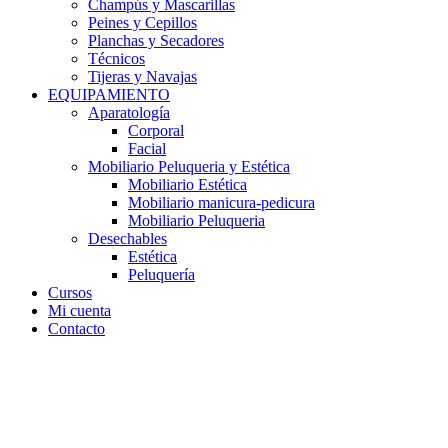
Champús y Mascarillas
Peines y Cepillos
Planchas y Secadores
Técnicos
Tijeras y Navajas
EQUIPAMIENTO
Aparatología
Corporal
Facial
Mobiliario Peluqueria y Estética
Mobiliario Estética
Mobiliario manicura-pedicura
Mobiliario Peluqueria
Desechables
Estética
Peluquería
Cursos
Mi cuenta
Contacto