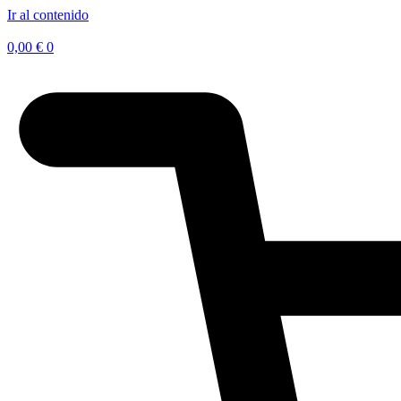
Ir al contenido
0,00
€
0