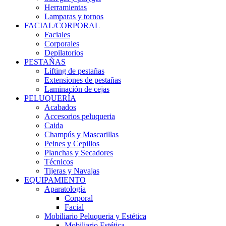
Herramientas
Lamparas y tornos
FACIAL/CORPORAL
Faciales
Corporales
Depilatorios
PESTAÑAS
Lifting de pestañas
Extensiones de pestañas
Laminación de cejas
PELUQUERÍA
Acabados
Accesorios peluqueria
Caida
Champús y Mascarillas
Peines y Cepillos
Planchas y Secadores
Técnicos
Tijeras y Navajas
EQUIPAMIENTO
Aparatología
Corporal
Facial
Mobiliario Peluqueria y Estética
Mobiliario Estética