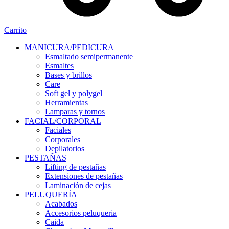
Carrito
MANICURA/PEDICURA
Esmaltado semipermanente
Esmaltes
Bases y brillos
Care
Soft gel y polygel
Herramientas
Lamparas y tornos
FACIAL/CORPORAL
Faciales
Corporales
Depilatorios
PESTAÑAS
Lifting de pestañas
Extensiones de pestañas
Laminación de cejas
PELUQUERÍA
Acabados
Accesorios peluqueria
Caida