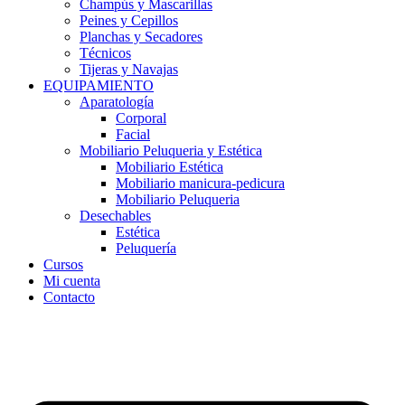
Champús y Mascarillas
Peines y Cepillos
Planchas y Secadores
Técnicos
Tijeras y Navajas
EQUIPAMIENTO
Aparatología
Corporal
Facial
Mobiliario Peluqueria y Estética
Mobiliario Estética
Mobiliario manicura-pedicura
Mobiliario Peluqueria
Desechables
Estética
Peluquería
Cursos
Mi cuenta
Contacto