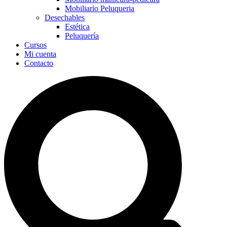
Mobiliario Peluqueria
Desechables
Estética
Peluquería
Cursos
Mi cuenta
Contacto