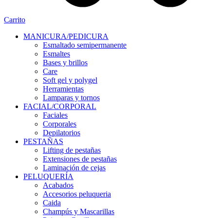
Carrito
MANICURA/PEDICURA
Esmaltado semipermanente
Esmaltes
Bases y brillos
Care
Soft gel y polygel
Herramientas
Lamparas y tornos
FACIAL/CORPORAL
Faciales
Corporales
Depilatorios
PESTAÑAS
Lifting de pestañas
Extensiones de pestañas
Laminación de cejas
PELUQUERÍA
Acabados
Accesorios peluqueria
Caida
Champús y Mascarillas