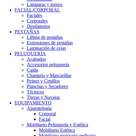
Lamparas y tornos
FACIAL/CORPORAL
Faciales
Corporales
Depilatorios
PESTAÑAS
Lifting de pestañas
Extensiones de pestañas
Laminación de cejas
PELUQUERÍA
Acabados
Accesorios peluqueria
Caida
Champús y Mascarillas
Peines y Cepillos
Planchas y Secadores
Técnicos
Tijeras y Navajas
EQUIPAMIENTO
Aparatología
Corporal
Facial
Mobiliario Peluqueria y Estética
Mobiliario Estética
Mobiliario manicura-pedicura