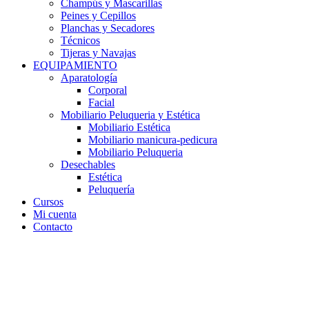
Champús y Mascarillas
Peines y Cepillos
Planchas y Secadores
Técnicos
Tijeras y Navajas
EQUIPAMIENTO
Aparatología
Corporal
Facial
Mobiliario Peluqueria y Estética
Mobiliario Estética
Mobiliario manicura-pedicura
Mobiliario Peluqueria
Desechables
Estética
Peluquería
Cursos
Mi cuenta
Contacto