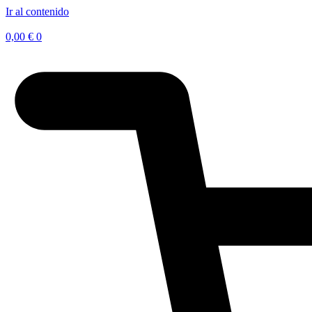
Ir al contenido
0,00
€
0