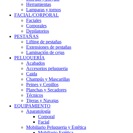
Herramientas
Lamparas y tornos
FACIAL/CORPORAL
Faciales
Corporales
Depilatorios
PESTAÑAS
Lifting de pestañas
Extensiones de pestañas
Laminación de cejas
PELUQUERÍA
Acabados
Accesorios peluqueria
Caida
Champús y Mascarillas
Peines y Cepillos
Planchas y Secadores
Técnicos
Tijeras y Navajas
EQUIPAMIENTO
Aparatología
Corporal
Facial
Mobiliario Peluqueria y Estética
Mobiliario Estética