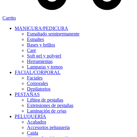
Carrito
MANICURA/PEDICURA
Esmaltado semipermanente
Esmaltes
Bases y brillos
Care
Soft gel y polygel
Herramientas
Lamparas y tornos
FACIAL/CORPORAL
Faciales
Corporales
Depilatorios
PESTAÑAS
Lifting de pestañas
Extensiones de pestañas
Laminación de cejas
PELUQUERÍA
Acabados
Accesorios peluqueria
Caida