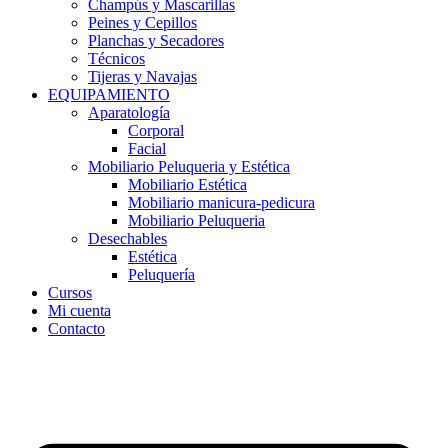
Champús y Mascarillas
Peines y Cepillos
Planchas y Secadores
Técnicos
Tijeras y Navajas
EQUIPAMIENTO
Aparatología
Corporal
Facial
Mobiliario Peluqueria y Estética
Mobiliario Estética
Mobiliario manicura-pedicura
Mobiliario Peluqueria
Desechables
Estética
Peluquería
Cursos
Mi cuenta
Contacto