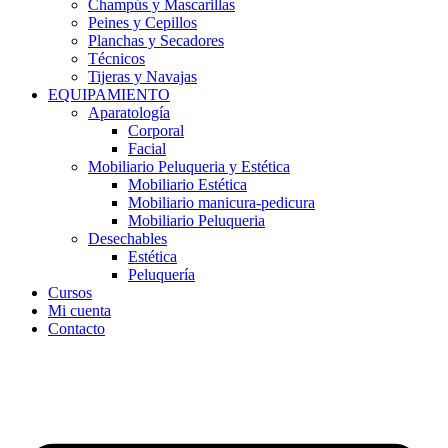
Champús y Mascarillas
Peines y Cepillos
Planchas y Secadores
Técnicos
Tijeras y Navajas
EQUIPAMIENTO
Aparatología
Corporal
Facial
Mobiliario Peluqueria y Estética
Mobiliario Estética
Mobiliario manicura-pedicura
Mobiliario Peluqueria
Desechables
Estética
Peluquería
Cursos
Mi cuenta
Contacto