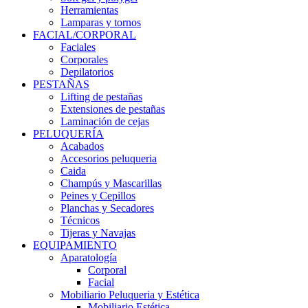
Herramientas
Lamparas y tornos
FACIAL/CORPORAL
Faciales
Corporales
Depilatorios
PESTAÑAS
Lifting de pestañas
Extensiones de pestañas
Laminación de cejas
PELUQUERÍA
Acabados
Accesorios peluqueria
Caida
Champús y Mascarillas
Peines y Cepillos
Planchas y Secadores
Técnicos
Tijeras y Navajas
EQUIPAMIENTO
Aparatología
Corporal
Facial
Mobiliario Peluqueria y Estética
Mobiliario Estética