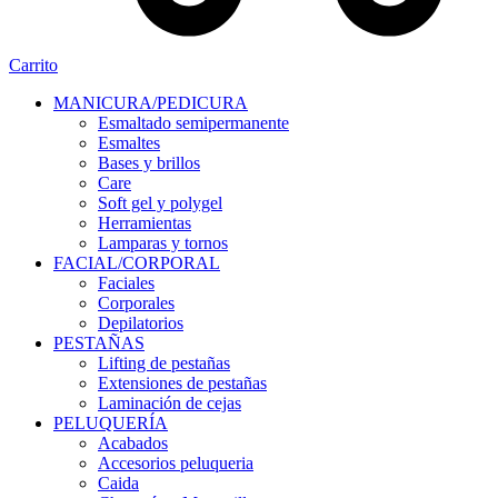
Carrito
MANICURA/PEDICURA
Esmaltado semipermanente
Esmaltes
Bases y brillos
Care
Soft gel y polygel
Herramientas
Lamparas y tornos
FACIAL/CORPORAL
Faciales
Corporales
Depilatorios
PESTAÑAS
Lifting de pestañas
Extensiones de pestañas
Laminación de cejas
PELUQUERÍA
Acabados
Accesorios peluqueria
Caida