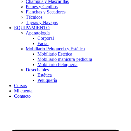
Champús y Mascarillas
Peines y Cepillos
Planchas y Secadores
Técnicos
Tijeras y Navajas
EQUIPAMIENTO
Aparatología
Corporal
Facial
Mobiliario Peluqueria y Estética
Mobiliario Estética
Mobiliario manicura-pedicura
Mobiliario Peluqueria
Desechables
Estética
Peluquería
Cursos
Mi cuenta
Contacto