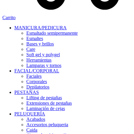
Carrito
MANICURA/PEDICURA
Esmaltado semipermanente
Esmaltes
Bases y brillos
Care
Soft gel y polygel
Herramientas
Lamparas y tornos
FACIAL/CORPORAL
Faciales
Corporales
Depilatorios
PESTAÑAS
Lifting de pestañas
Extensiones de pestañas
Laminación de cejas
PELUQUERÍA
Acabados
Accesorios peluqueria
Caida