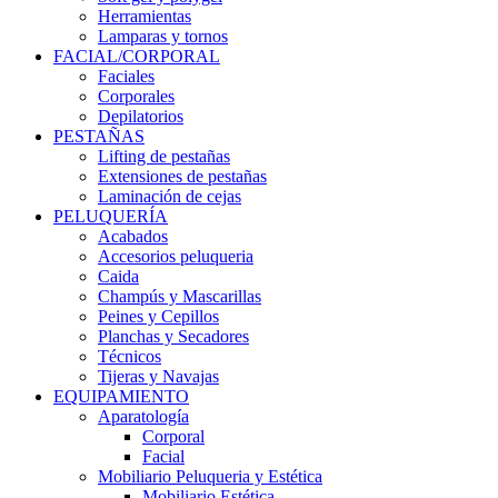
Herramientas
Lamparas y tornos
FACIAL/CORPORAL
Faciales
Corporales
Depilatorios
PESTAÑAS
Lifting de pestañas
Extensiones de pestañas
Laminación de cejas
PELUQUERÍA
Acabados
Accesorios peluqueria
Caida
Champús y Mascarillas
Peines y Cepillos
Planchas y Secadores
Técnicos
Tijeras y Navajas
EQUIPAMIENTO
Aparatología
Corporal
Facial
Mobiliario Peluqueria y Estética
Mobiliario Estética