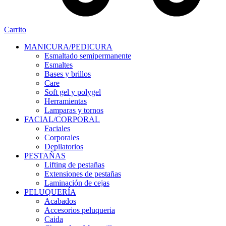
Carrito
MANICURA/PEDICURA
Esmaltado semipermanente
Esmaltes
Bases y brillos
Care
Soft gel y polygel
Herramientas
Lamparas y tornos
FACIAL/CORPORAL
Faciales
Corporales
Depilatorios
PESTAÑAS
Lifting de pestañas
Extensiones de pestañas
Laminación de cejas
PELUQUERÍA
Acabados
Accesorios peluqueria
Caida