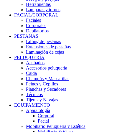
Herramientas
Lamparas y tornos
FACIAL/CORPORAL
Faciales
Corporales
Depilatorios
PESTAÑAS
Lifting de pestañas
Extensiones de pestañas
Laminación de cejas
PELUQUERÍA
Acabados
Accesorios peluqueria
Caida
Champús y Mascarillas
Peines y Cepillos
Planchas y Secadores
Técnicos
Tijeras y Navajas
EQUIPAMIENTO
Aparatología
Corporal
Facial
Mobiliario Peluqueria y Estética
Mobiliario Estética