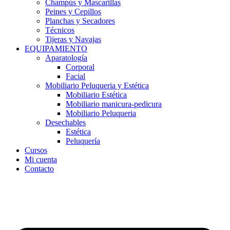
Champús y Mascarillas
Peines y Cepillos
Planchas y Secadores
Técnicos
Tijeras y Navajas
EQUIPAMIENTO
Aparatología
Corporal
Facial
Mobiliario Peluqueria y Estética
Mobiliario Estética
Mobiliario manicura-pedicura
Mobiliario Peluqueria
Desechables
Estética
Peluquería
Cursos
Mi cuenta
Contacto