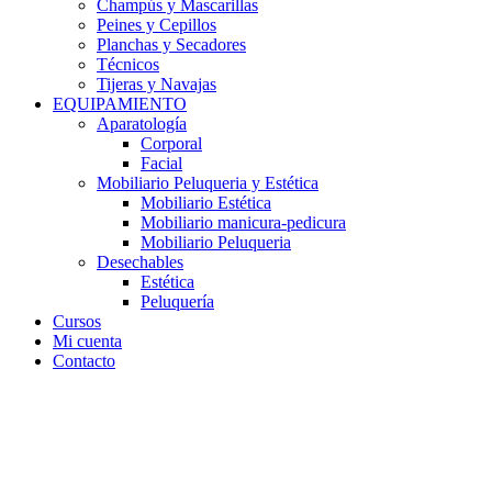
Champús y Mascarillas
Peines y Cepillos
Planchas y Secadores
Técnicos
Tijeras y Navajas
EQUIPAMIENTO
Aparatología
Corporal
Facial
Mobiliario Peluqueria y Estética
Mobiliario Estética
Mobiliario manicura-pedicura
Mobiliario Peluqueria
Desechables
Estética
Peluquería
Cursos
Mi cuenta
Contacto