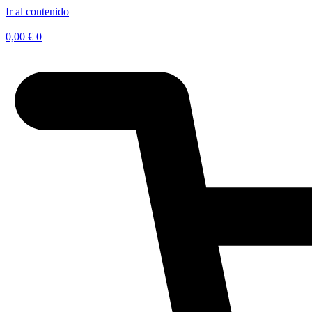
Ir al contenido
0,00
€
0