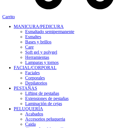
Carrito
MANICURA/PEDICURA
Esmaltado semipermanente
Esmaltes
Bases y brillos
Care
Soft gel y polygel
Herramientas
Lamparas y tornos
FACIAL/CORPORAL
Faciales
Corporales
Depilatorios
PESTAÑAS
Lifting de pestañas
Extensiones de pestañas
Laminación de cejas
PELUQUERÍA
Acabados
Accesorios peluqueria
Caida