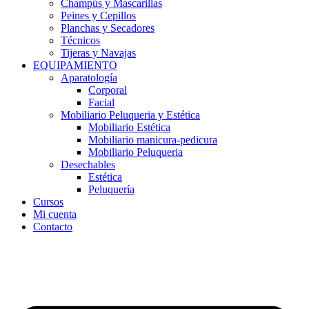
Champús y Mascarillas
Peines y Cepillos
Planchas y Secadores
Técnicos
Tijeras y Navajas
EQUIPAMIENTO
Aparatología
Corporal
Facial
Mobiliario Peluqueria y Estética
Mobiliario Estética
Mobiliario manicura-pedicura
Mobiliario Peluqueria
Desechables
Estética
Peluquería
Cursos
Mi cuenta
Contacto