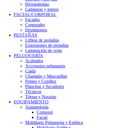
Herramientas
Lamparas y tornos
FACIAL/CORPORAL
Faciales
Corporales
Depilatorios
PESTAÑAS
Lifting de pestañas
Extensiones de pestañas
Laminación de cejas
PELUQUERÍA
Acabados
Accesorios peluqueria
Caida
Champús y Mascarillas
Peines y Cepillos
Planchas y Secadores
Técnicos
Tijeras y Navajas
EQUIPAMIENTO
Aparatología
Corporal
Facial
Mobiliario Peluqueria y Estética
Mobiliario Estética