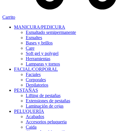
Carrito
MANICURA/PEDICURA
Esmaltado semipermanente
Esmaltes
Bases y brillos
Care
Soft gel y polygel
Herramientas
Lamparas y tornos
FACIAL/CORPORAL
Faciales
Corporales
Depilatorios
PESTAÑAS
Lifting de pestañas
Extensiones de pestañas
Laminación de cejas
PELUQUERÍA
Acabados
Accesorios peluqueria
Caida