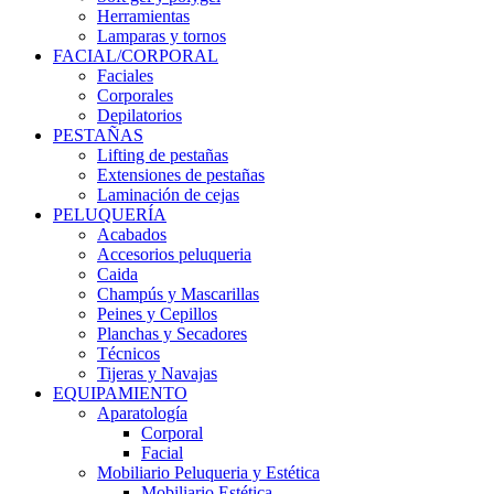
Herramientas
Lamparas y tornos
FACIAL/CORPORAL
Faciales
Corporales
Depilatorios
PESTAÑAS
Lifting de pestañas
Extensiones de pestañas
Laminación de cejas
PELUQUERÍA
Acabados
Accesorios peluqueria
Caida
Champús y Mascarillas
Peines y Cepillos
Planchas y Secadores
Técnicos
Tijeras y Navajas
EQUIPAMIENTO
Aparatología
Corporal
Facial
Mobiliario Peluqueria y Estética
Mobiliario Estética