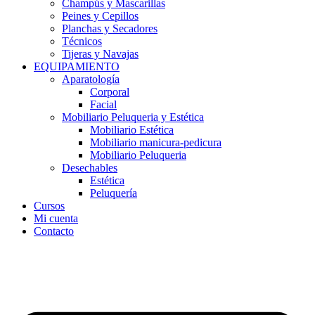
Champús y Mascarillas
Peines y Cepillos
Planchas y Secadores
Técnicos
Tijeras y Navajas
EQUIPAMIENTO
Aparatología
Corporal
Facial
Mobiliario Peluqueria y Estética
Mobiliario Estética
Mobiliario manicura-pedicura
Mobiliario Peluqueria
Desechables
Estética
Peluquería
Cursos
Mi cuenta
Contacto