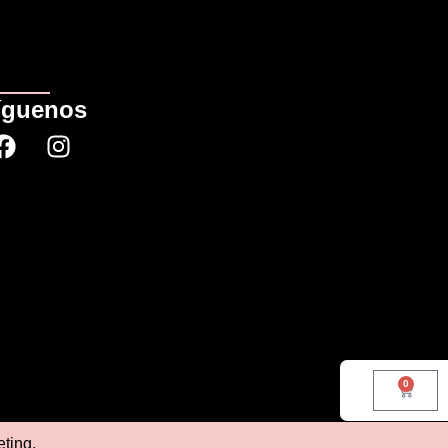
íguenos
0
eting
.