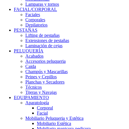
Lamparas y tornos
FACIAL/CORPORAL
Faciales
Corporales
Depilatorios
PESTAÑAS
Lifting de pestañas
Extensiones de pestañas
Laminación de cejas
PELUQUERÍA
Acabados
Accesorios peluqueria
Caida
Champús y Mascarillas
Peines y Cepillos
Planchas y Secadores
Técnicos
Tijeras y Navajas
EQUIPAMIENTO
Aparatología
Corporal
Facial
Mobiliario Peluqueria y Estética
Mobiliario Estética
Mobiliario manicura-pedicura