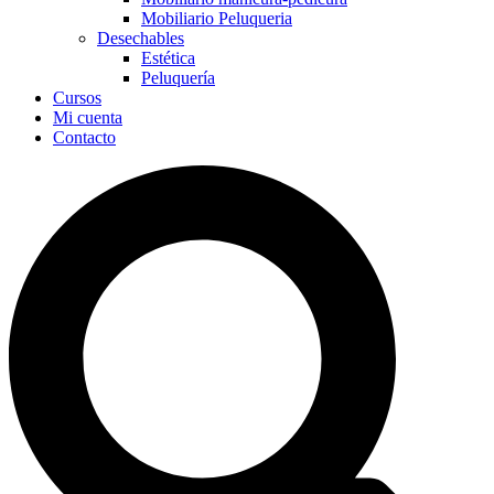
Mobiliario Peluqueria
Desechables
Estética
Peluquería
Cursos
Mi cuenta
Contacto