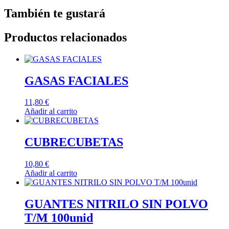
(80
También te gustará
unids)
cantidad
Productos relacionados
GASAS FACIALES
11,80
€
Añadir al carrito
CUBRECUBETAS
10,80
€
Añadir al carrito
GUANTES NITRILO SIN POLVO
T/M 100unid