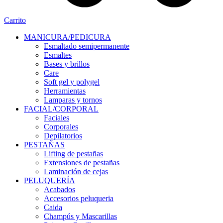
Carrito
MANICURA/PEDICURA
Esmaltado semipermanente
Esmaltes
Bases y brillos
Care
Soft gel y polygel
Herramientas
Lamparas y tornos
FACIAL/CORPORAL
Faciales
Corporales
Depilatorios
PESTAÑAS
Lifting de pestañas
Extensiones de pestañas
Laminación de cejas
PELUQUERÍA
Acabados
Accesorios peluqueria
Caida
Champús y Mascarillas