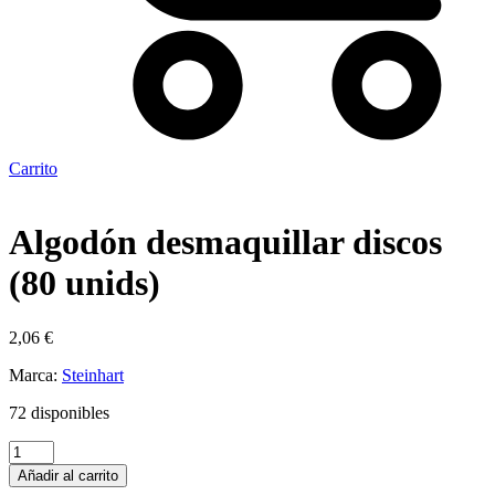
Carrito
Algodón desmaquillar discos
(80 unids)
2,06
€
Marca:
Steinhart
72 disponibles
Algodón
desmaquillar
Añadir al carrito
discos