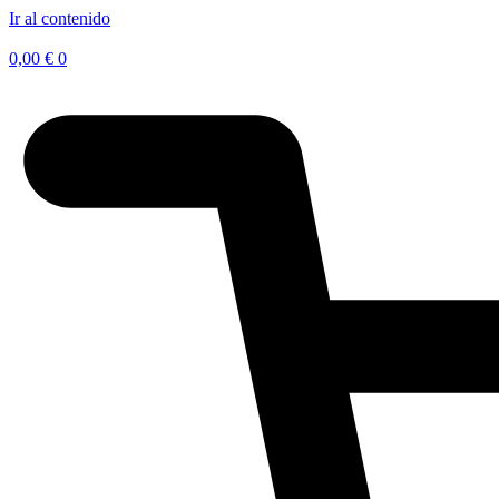
Ir al contenido
0,00
€
0