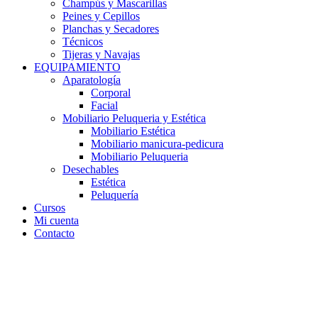
Champús y Mascarillas
Peines y Cepillos
Planchas y Secadores
Técnicos
Tijeras y Navajas
EQUIPAMIENTO
Aparatología
Corporal
Facial
Mobiliario Peluqueria y Estética
Mobiliario Estética
Mobiliario manicura-pedicura
Mobiliario Peluqueria
Desechables
Estética
Peluquería
Cursos
Mi cuenta
Contacto