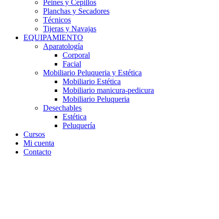
Peines y Cepillos
Planchas y Secadores
Técnicos
Tijeras y Navajas
EQUIPAMIENTO
Aparatología
Corporal
Facial
Mobiliario Peluqueria y Estética
Mobiliario Estética
Mobiliario manicura-pedicura
Mobiliario Peluqueria
Desechables
Estética
Peluquería
Cursos
Mi cuenta
Contacto