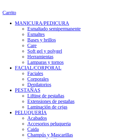
Carrito
MANICURA/PEDICURA
Esmaltado semipermanente
Esmaltes
Bases y brillos
Care
Soft gel y polygel
Herramientas
Lamparas y tornos
FACIAL/CORPORAL
Faciales
Corporales
Depilatorios
PESTAÑAS
Lifting de pestañas
Extensiones de pestañas
Laminación de cejas
PELUQUERÍA
Acabados
Accesorios peluqueria
Caida
Champús y Mascarillas