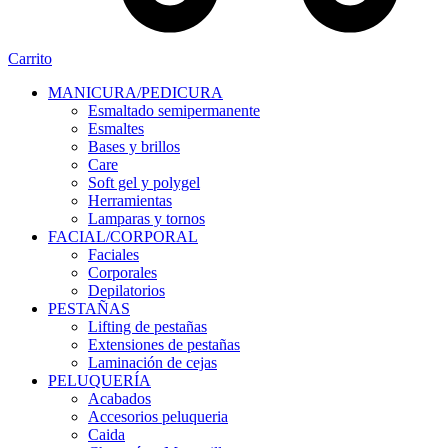
Carrito
MANICURA/PEDICURA
Esmaltado semipermanente
Esmaltes
Bases y brillos
Care
Soft gel y polygel
Herramientas
Lamparas y tornos
FACIAL/CORPORAL
Faciales
Corporales
Depilatorios
PESTAÑAS
Lifting de pestañas
Extensiones de pestañas
Laminación de cejas
PELUQUERÍA
Acabados
Accesorios peluqueria
Caida