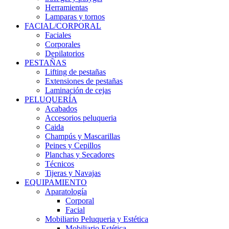
Herramientas
Lamparas y tornos
FACIAL/CORPORAL
Faciales
Corporales
Depilatorios
PESTAÑAS
Lifting de pestañas
Extensiones de pestañas
Laminación de cejas
PELUQUERÍA
Acabados
Accesorios peluqueria
Caida
Champús y Mascarillas
Peines y Cepillos
Planchas y Secadores
Técnicos
Tijeras y Navajas
EQUIPAMIENTO
Aparatología
Corporal
Facial
Mobiliario Peluqueria y Estética
Mobiliario Estética