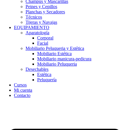
Champús y Mascarillas
Peines y Cepillos
Planchas y Secadores
Técnicos
Tijeras y Navajas
EQUIPAMIENTO
Aparatología
Corporal
Facial
Mobiliario Peluqueria y Estética
Mobiliario Estética
Mobiliario manicura-pedicura
Mobiliario Peluqueria
Desechables
Estética
Peluquería
Cursos
Mi cuenta
Contacto