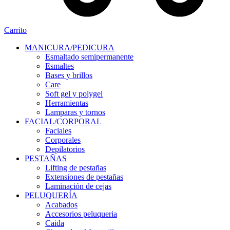
Carrito
MANICURA/PEDICURA
Esmaltado semipermanente
Esmaltes
Bases y brillos
Care
Soft gel y polygel
Herramientas
Lamparas y tornos
FACIAL/CORPORAL
Faciales
Corporales
Depilatorios
PESTAÑAS
Lifting de pestañas
Extensiones de pestañas
Laminación de cejas
PELUQUERÍA
Acabados
Accesorios peluqueria
Caida