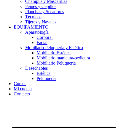
Champús y Mascarillas
Peines y Cepillos
Planchas y Secadores
Técnicos
Tijeras y Navajas
EQUIPAMIENTO
Aparatología
Corporal
Facial
Mobiliario Peluqueria y Estética
Mobiliario Estética
Mobiliario manicura-pedicura
Mobiliario Peluqueria
Desechables
Estética
Peluquería
Cursos
Mi cuenta
Contacto