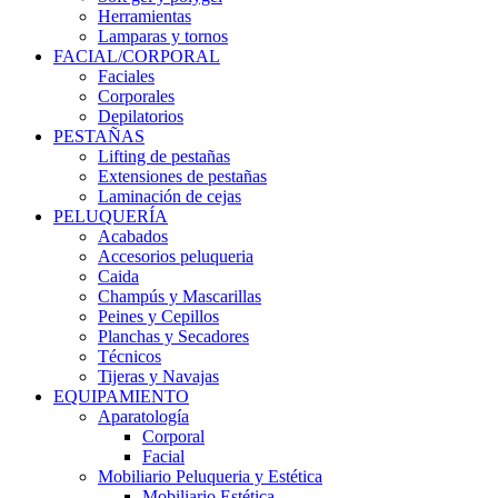
Herramientas
Lamparas y tornos
FACIAL/CORPORAL
Faciales
Corporales
Depilatorios
PESTAÑAS
Lifting de pestañas
Extensiones de pestañas
Laminación de cejas
PELUQUERÍA
Acabados
Accesorios peluqueria
Caida
Champús y Mascarillas
Peines y Cepillos
Planchas y Secadores
Técnicos
Tijeras y Navajas
EQUIPAMIENTO
Aparatología
Corporal
Facial
Mobiliario Peluqueria y Estética
Mobiliario Estética