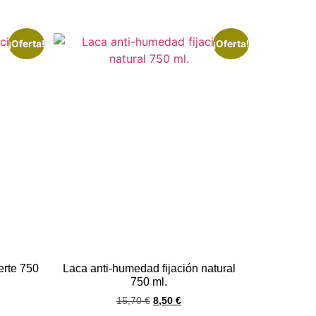
¡Oferta!
¡Oferta!
erte 750
Laca anti-humedad fijación natural
750 ml.
15,70
€
8,50
€