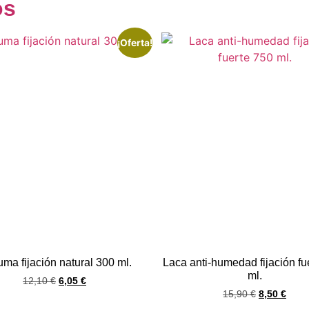
os
¡Oferta!
ma fijación natural 300 ml.
Laca anti-humedad fijación fu
ml.
12,10
€
6,05
€
15,90
€
8,50
€