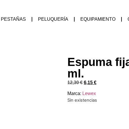
PESTAÑAS
PELUQUERÍA
EQUIPAMIENTO
Espuma fija
ml.
12,30
€
6,15
€
Marca:
Lewex
Sin existencias