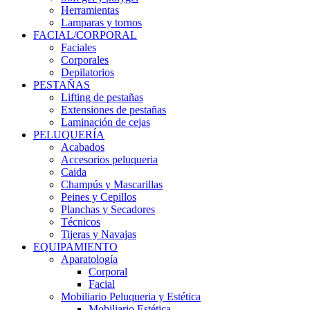
Herramientas
Lamparas y tornos
FACIAL/CORPORAL
Faciales
Corporales
Depilatorios
PESTAÑAS
Lifting de pestañas
Extensiones de pestañas
Laminación de cejas
PELUQUERÍA
Acabados
Accesorios peluqueria
Caida
Champús y Mascarillas
Peines y Cepillos
Planchas y Secadores
Técnicos
Tijeras y Navajas
EQUIPAMIENTO
Aparatología
Corporal
Facial
Mobiliario Peluqueria y Estética
Mobiliario Estética