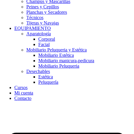
Champús y Mascarillas
Peines y Cepillos
Planchas y Secadores
Técnicos
Tijeras y Navajas
EQUIPAMIENTO
Aparatología
Corporal
Facial
Mobiliario Peluqueria y Estética
Mobiliario Estética
Mobiliario manicura-pedicura
Mobiliario Peluqueria
Desechables
Estética
Peluquería
Cursos
Mi cuenta
Contacto