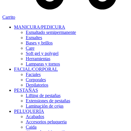
Carrito
MANICURA/PEDICURA
Esmaltado semipermanente
Esmaltes
Bases y brillos
Care
Soft gel y polygel
Herramientas
Lamparas y tornos
FACIAL/CORPORAL
Faciales
Corporales
Depilatorios
PESTAÑAS
Lifting de pestañas
Extensiones de pestañas
Laminación de cejas
PELUQUERÍA
Acabados
Accesorios peluqueria
Caida