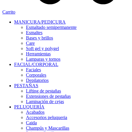
Carrito
MANICURA/PEDICURA
Esmaltado semipermanente
Esmaltes
Bases y brillos
Care
Soft gel y polygel
Herramientas
Lamparas y tornos
FACIAL/CORPORAL
Faciales
Corporales
Depilatorios
PESTAÑAS
Lifting de pestañas
Extensiones de pestañas
Laminación de cejas
PELUQUERÍA
Acabados
Accesorios peluqueria
Caida
Champús y Mascarillas