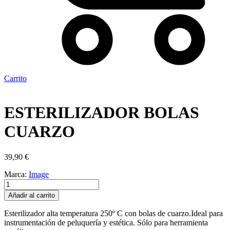
Carrito
ESTERILIZADOR BOLAS
CUARZO
39,90
€
Marca:
Image
ESTERILIZADOR
BOLAS
Añadir al carrito
CUARZO
cantidad
Esterilizador alta temperatura 250º C con bolas de cuarzo.Ideal para
instrumentación de peluquería y estética. Sólo para herramienta