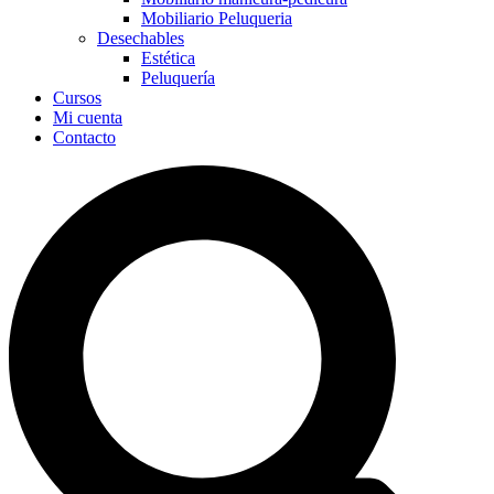
Mobiliario Peluqueria
Desechables
Estética
Peluquería
Cursos
Mi cuenta
Contacto