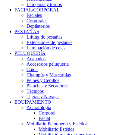
Lamparas y tornos
FACIAL/CORPORAL
Faciales
Corporales
Depilatorios
PESTAÑAS
Lifting de pestañas
Extensiones de pestañas
Laminación de cejas
PELUQUERÍA
Acabados
Accesorios peluqueria
Caida
Champús y Mascarillas
Peines y Cepillos
Planchas y Secadores
Técnicos
Tijeras y Navajas
EQUIPAMIENTO
Aparatología
Corporal
Facial
Mobiliario Peluqueria y Estética
Mobiliario Estética
Mobiliario manicura-pedicura