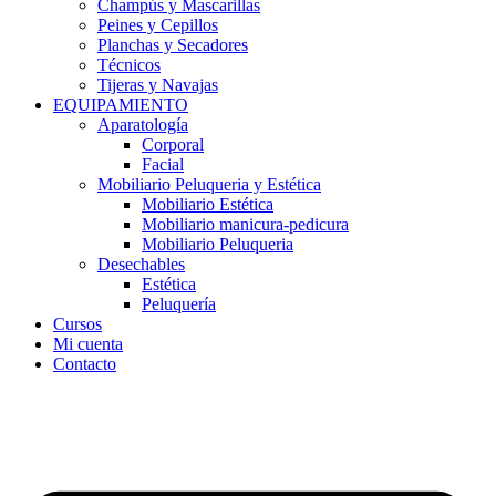
Champús y Mascarillas
Peines y Cepillos
Planchas y Secadores
Técnicos
Tijeras y Navajas
EQUIPAMIENTO
Aparatología
Corporal
Facial
Mobiliario Peluqueria y Estética
Mobiliario Estética
Mobiliario manicura-pedicura
Mobiliario Peluqueria
Desechables
Estética
Peluquería
Cursos
Mi cuenta
Contacto