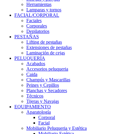
Herramientas
Lamparas y tornos
FACIAL/CORPORAL
Faciales
Corporales
Depilatorios
PESTAÑAS
Lifting de pestañas
Extensiones de pestañas
Laminación de cejas
PELUQUERÍA
Acabados
Accesorios peluqueria
Caida
Champús y Mascarillas
Peines y Cepillos
Planchas y Secadores
Técnicos
Tijeras y Navajas
EQUIPAMIENTO
Aparatología
Corporal
Facial
Mobiliario Peluqueria y Estética
Mobiliario Estética