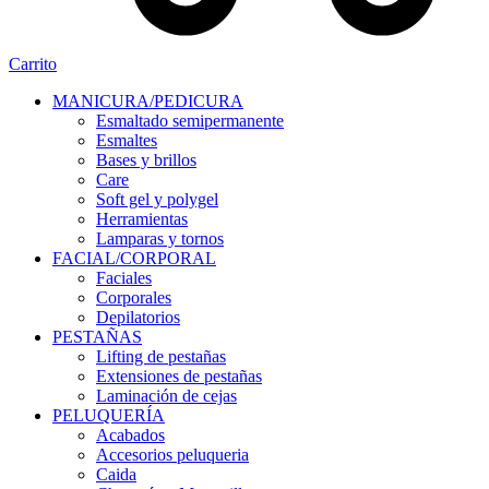
Carrito
MANICURA/PEDICURA
Esmaltado semipermanente
Esmaltes
Bases y brillos
Care
Soft gel y polygel
Herramientas
Lamparas y tornos
FACIAL/CORPORAL
Faciales
Corporales
Depilatorios
PESTAÑAS
Lifting de pestañas
Extensiones de pestañas
Laminación de cejas
PELUQUERÍA
Acabados
Accesorios peluqueria
Caida