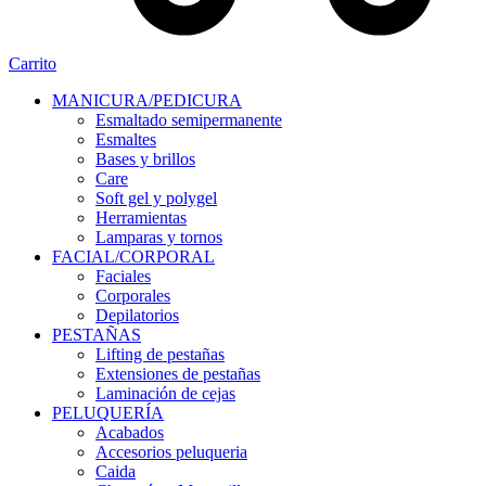
Carrito
MANICURA/PEDICURA
Esmaltado semipermanente
Esmaltes
Bases y brillos
Care
Soft gel y polygel
Herramientas
Lamparas y tornos
FACIAL/CORPORAL
Faciales
Corporales
Depilatorios
PESTAÑAS
Lifting de pestañas
Extensiones de pestañas
Laminación de cejas
PELUQUERÍA
Acabados
Accesorios peluqueria
Caida