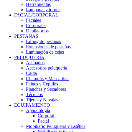
Herramientas
Lamparas y tornos
FACIAL/CORPORAL
Faciales
Corporales
Depilatorios
PESTAÑAS
Lifting de pestañas
Extensiones de pestañas
Laminación de cejas
PELUQUERÍA
Acabados
Accesorios peluqueria
Caida
Champús y Mascarillas
Peines y Cepillos
Planchas y Secadores
Técnicos
Tijeras y Navajas
EQUIPAMIENTO
Aparatología
Corporal
Facial
Mobiliario Peluqueria y Estética
Mobiliario Estética