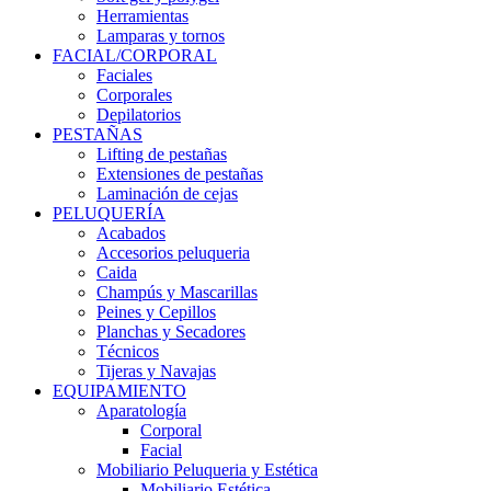
Herramientas
Lamparas y tornos
FACIAL/CORPORAL
Faciales
Corporales
Depilatorios
PESTAÑAS
Lifting de pestañas
Extensiones de pestañas
Laminación de cejas
PELUQUERÍA
Acabados
Accesorios peluqueria
Caida
Champús y Mascarillas
Peines y Cepillos
Planchas y Secadores
Técnicos
Tijeras y Navajas
EQUIPAMIENTO
Aparatología
Corporal
Facial
Mobiliario Peluqueria y Estética
Mobiliario Estética