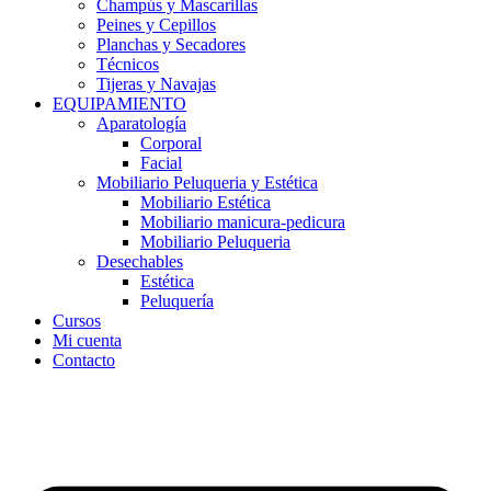
Champús y Mascarillas
Peines y Cepillos
Planchas y Secadores
Técnicos
Tijeras y Navajas
EQUIPAMIENTO
Aparatología
Corporal
Facial
Mobiliario Peluqueria y Estética
Mobiliario Estética
Mobiliario manicura-pedicura
Mobiliario Peluqueria
Desechables
Estética
Peluquería
Cursos
Mi cuenta
Contacto