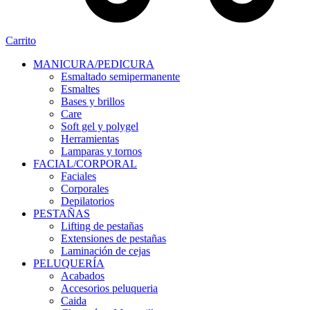
Carrito
MANICURA/PEDICURA
Esmaltado semipermanente
Esmaltes
Bases y brillos
Care
Soft gel y polygel
Herramientas
Lamparas y tornos
FACIAL/CORPORAL
Faciales
Corporales
Depilatorios
PESTAÑAS
Lifting de pestañas
Extensiones de pestañas
Laminación de cejas
PELUQUERÍA
Acabados
Accesorios peluqueria
Caida