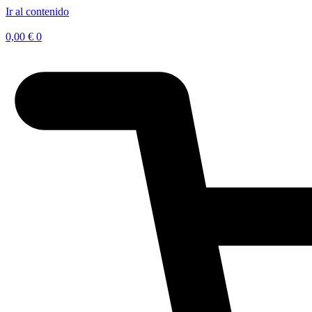
Ir al contenido
0,00
€
0