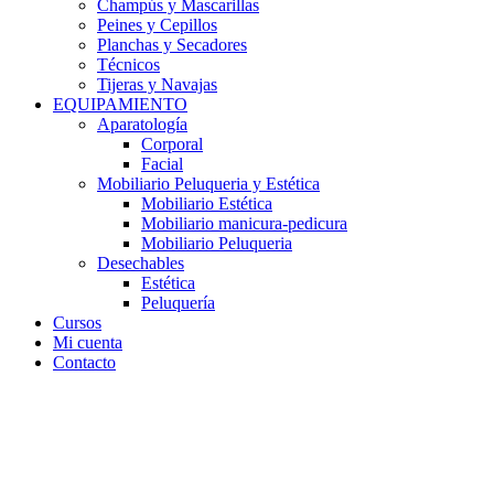
Champús y Mascarillas
Peines y Cepillos
Planchas y Secadores
Técnicos
Tijeras y Navajas
EQUIPAMIENTO
Aparatología
Corporal
Facial
Mobiliario Peluqueria y Estética
Mobiliario Estética
Mobiliario manicura-pedicura
Mobiliario Peluqueria
Desechables
Estética
Peluquería
Cursos
Mi cuenta
Contacto