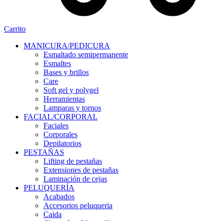
Carrito
MANICURA/PEDICURA
Esmaltado semipermanente
Esmaltes
Bases y brillos
Care
Soft gel y polygel
Herramientas
Lamparas y tornos
FACIAL/CORPORAL
Faciales
Corporales
Depilatorios
PESTAÑAS
Lifting de pestañas
Extensiones de pestañas
Laminación de cejas
PELUQUERÍA
Acabados
Accesorios peluqueria
Caida