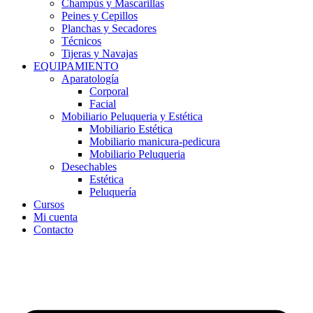
Champús y Mascarillas
Peines y Cepillos
Planchas y Secadores
Técnicos
Tijeras y Navajas
EQUIPAMIENTO
Aparatología
Corporal
Facial
Mobiliario Peluqueria y Estética
Mobiliario Estética
Mobiliario manicura-pedicura
Mobiliario Peluqueria
Desechables
Estética
Peluquería
Cursos
Mi cuenta
Contacto