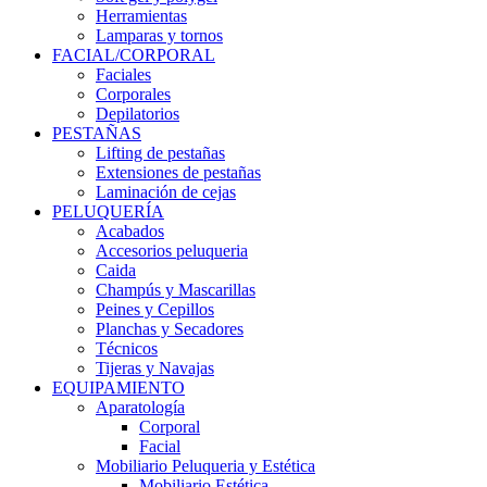
Herramientas
Lamparas y tornos
FACIAL/CORPORAL
Faciales
Corporales
Depilatorios
PESTAÑAS
Lifting de pestañas
Extensiones de pestañas
Laminación de cejas
PELUQUERÍA
Acabados
Accesorios peluqueria
Caida
Champús y Mascarillas
Peines y Cepillos
Planchas y Secadores
Técnicos
Tijeras y Navajas
EQUIPAMIENTO
Aparatología
Corporal
Facial
Mobiliario Peluqueria y Estética
Mobiliario Estética