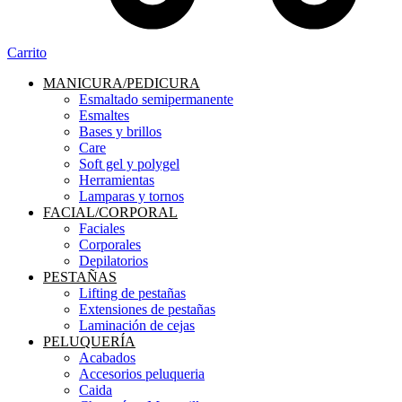
Carrito
MANICURA/PEDICURA
Esmaltado semipermanente
Esmaltes
Bases y brillos
Care
Soft gel y polygel
Herramientas
Lamparas y tornos
FACIAL/CORPORAL
Faciales
Corporales
Depilatorios
PESTAÑAS
Lifting de pestañas
Extensiones de pestañas
Laminación de cejas
PELUQUERÍA
Acabados
Accesorios peluqueria
Caida