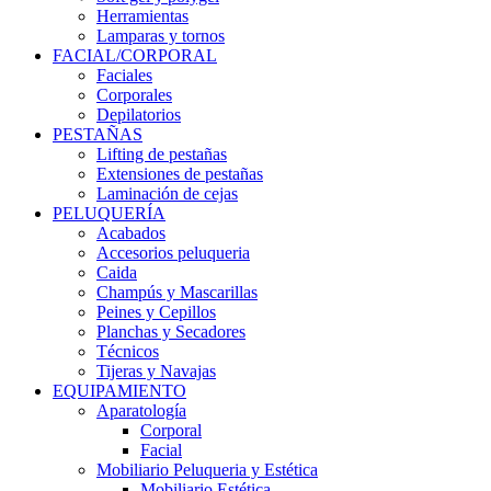
Herramientas
Lamparas y tornos
FACIAL/CORPORAL
Faciales
Corporales
Depilatorios
PESTAÑAS
Lifting de pestañas
Extensiones de pestañas
Laminación de cejas
PELUQUERÍA
Acabados
Accesorios peluqueria
Caida
Champús y Mascarillas
Peines y Cepillos
Planchas y Secadores
Técnicos
Tijeras y Navajas
EQUIPAMIENTO
Aparatología
Corporal
Facial
Mobiliario Peluqueria y Estética
Mobiliario Estética