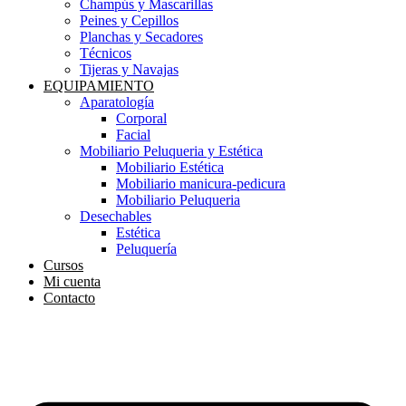
Champús y Mascarillas
Peines y Cepillos
Planchas y Secadores
Técnicos
Tijeras y Navajas
EQUIPAMIENTO
Aparatología
Corporal
Facial
Mobiliario Peluqueria y Estética
Mobiliario Estética
Mobiliario manicura-pedicura
Mobiliario Peluqueria
Desechables
Estética
Peluquería
Cursos
Mi cuenta
Contacto