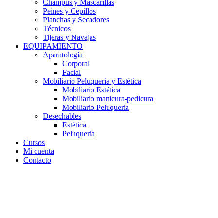
Champús y Mascarillas
Peines y Cepillos
Planchas y Secadores
Técnicos
Tijeras y Navajas
EQUIPAMIENTO
Aparatología
Corporal
Facial
Mobiliario Peluqueria y Estética
Mobiliario Estética
Mobiliario manicura-pedicura
Mobiliario Peluqueria
Desechables
Estética
Peluquería
Cursos
Mi cuenta
Contacto