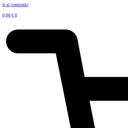
Ir al contenido
0,00
€
0