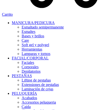
Carrito
MANICURA/PEDICURA
Esmaltado semipermanente
Esmaltes
Bases y brillos
Care
Soft gel y polygel
Herramientas
Lamparas y tornos
FACIAL/CORPORAL
Faciales
Corporales
Depilatorios
PESTAÑAS
Lifting de pestañas
Extensiones de pestañas
Laminación de cejas
PELUQUERÍA
Acabados
Accesorios peluqueria
Caida