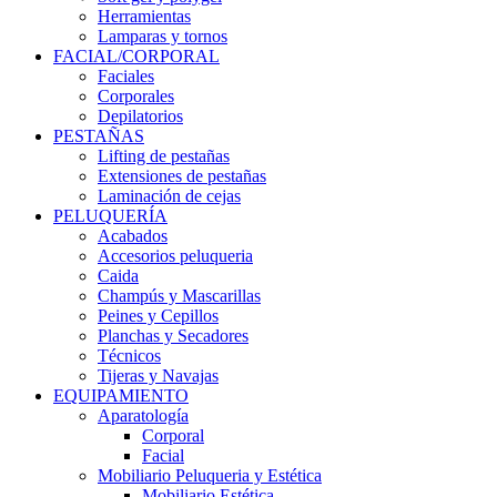
Herramientas
Lamparas y tornos
FACIAL/CORPORAL
Faciales
Corporales
Depilatorios
PESTAÑAS
Lifting de pestañas
Extensiones de pestañas
Laminación de cejas
PELUQUERÍA
Acabados
Accesorios peluqueria
Caida
Champús y Mascarillas
Peines y Cepillos
Planchas y Secadores
Técnicos
Tijeras y Navajas
EQUIPAMIENTO
Aparatología
Corporal
Facial
Mobiliario Peluqueria y Estética
Mobiliario Estética