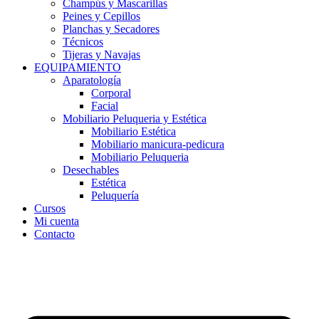
Champús y Mascarillas
Peines y Cepillos
Planchas y Secadores
Técnicos
Tijeras y Navajas
EQUIPAMIENTO
Aparatología
Corporal
Facial
Mobiliario Peluqueria y Estética
Mobiliario Estética
Mobiliario manicura-pedicura
Mobiliario Peluqueria
Desechables
Estética
Peluquería
Cursos
Mi cuenta
Contacto