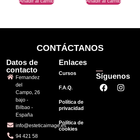
Añadir al carrito
Añadir al carrito
CONTÁCTANOS
Datos de
Enlaces
contacto
Cursos
Síguenos
Fernandez
del
F.A.Q.
Campo, 26
bajo -
Política de
Bilbao -
privacidad
España
Política de
info@esteticaimage.es
cookies
94 421 58