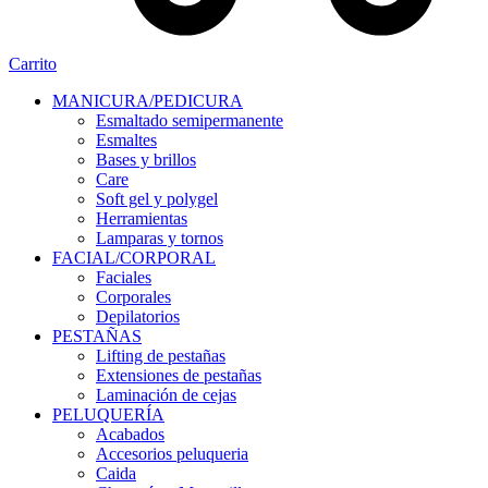
Carrito
MANICURA/PEDICURA
Esmaltado semipermanente
Esmaltes
Bases y brillos
Care
Soft gel y polygel
Herramientas
Lamparas y tornos
FACIAL/CORPORAL
Faciales
Corporales
Depilatorios
PESTAÑAS
Lifting de pestañas
Extensiones de pestañas
Laminación de cejas
PELUQUERÍA
Acabados
Accesorios peluqueria
Caida