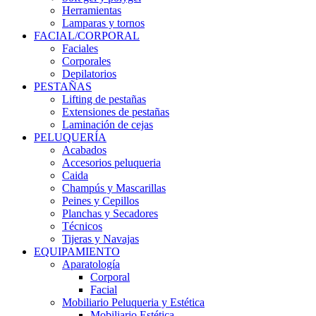
Herramientas
Lamparas y tornos
FACIAL/CORPORAL
Faciales
Corporales
Depilatorios
PESTAÑAS
Lifting de pestañas
Extensiones de pestañas
Laminación de cejas
PELUQUERÍA
Acabados
Accesorios peluqueria
Caida
Champús y Mascarillas
Peines y Cepillos
Planchas y Secadores
Técnicos
Tijeras y Navajas
EQUIPAMIENTO
Aparatología
Corporal
Facial
Mobiliario Peluqueria y Estética
Mobiliario Estética