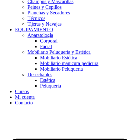
Champús y Mascarillas
Peines y Cepillos
Planchas y Secadores
Técnicos
Tijeras y Navajas
EQUIPAMIENTO
Aparatología
Corporal
Facial
Mobiliario Peluqueria y Estética
Mobiliario Estética
Mobiliario manicura-pedicura
Mobiliario Peluqueria
Desechables
Estética
Peluquería
Cursos
Mi cuenta
Contacto