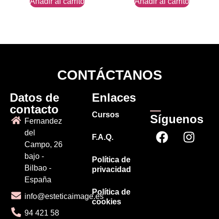
Añadir al carrito
Añadir al carrito
CONTÁCTANOS
Datos de
Enlaces
contacto
Cursos
Síguenos
Fernandez
del
F.A.Q.
Campo, 26
bajo -
Política de
Bilbao -
privacidad
España
Política de
info@esteticaimage.es
cookies
94 421 58