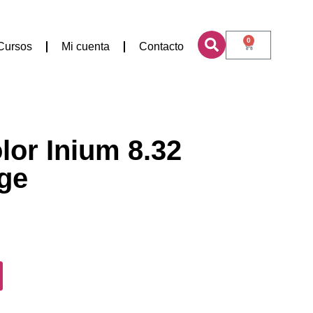
0
Cursos
Mi cuenta
Contacto
lor Inium 8.32
ige