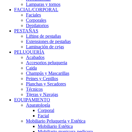
Lamparas y tornos
FACIAL/CORPORAL
Faciales
Corporales
Depilatorios
PESTAÑAS
Lifting de pestañas
Extensiones de pestañas
Laminación de cejas
PELUQUERÍA
Acabados
Accesorios peluqueria
Caida
Champús y Mascarillas
Peines y Cepillos
Planchas y Secadores
Técnicos
Tijeras y Navajas
EQUIPAMIENTO
Aparatología
Corporal
Facial
Mobiliario Peluqueria y Estética
Mobiliario Estética
Mobiliario manicura-pedicura