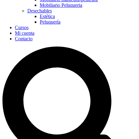
Mobiliario Peluqueria
Desechables
Estética
Peluquería
Cursos
Mi cuenta
Contacto