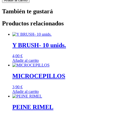
Añadir al carrito
negro
azulado
También te gustará
2.1
cantidad
Productos relacionados
Y BRUSH- 10 unids.
4,00
€
Añadir al carrito
MICROCEPILLOS
3,90
€
Añadir al carrito
PEINE RIMEL