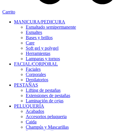
Carrito
MANICURA/PEDICURA
Esmaltado semipermanente
Esmaltes
Bases y brillos
Care
Soft gel y polygel
Herramientas
Lamparas y tornos
FACIAL/CORPORAL
Faciales
Corporales
Depilatorios
PESTAÑAS
Lifting de pestañas
Extensiones de pestañas
Laminación de cejas
PELUQUERÍA
Acabados
Accesorios peluqueria
Caida
Champús y Mascarillas