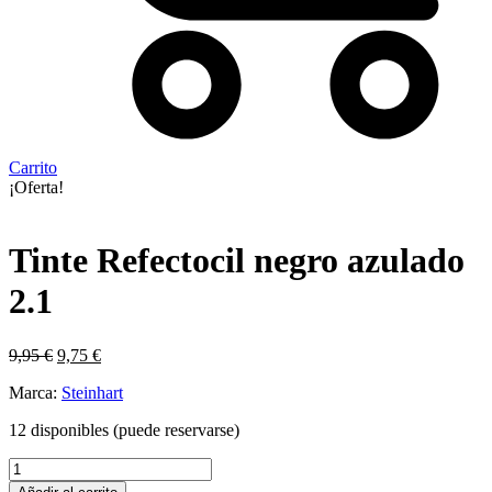
Carrito
¡Oferta!
Tinte Refectocil negro azulado
2.1
El
El
9,95
€
9,75
€
precio
precio
Marca:
Steinhart
original
actual
era:
es:
12 disponibles (puede reservarse)
9,95 €.
9,75 €.
Tinte
Refectocil