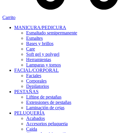
Carrito
MANICURA/PEDICURA
Esmaltado semipermanente
Esmaltes
Bases y brillos
Care
Soft gel y polygel
Herramientas
Lamparas y tornos
FACIAL/CORPORAL
Faciales
Corporales
Depilatorios
PESTAÑAS
Lifting de pestañas
Extensiones de pestañas
Laminación de cejas
PELUQUERÍA
Acabados
Accesorios peluqueria
Caida