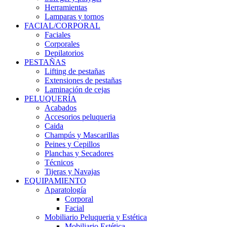
Herramientas
Lamparas y tornos
FACIAL/CORPORAL
Faciales
Corporales
Depilatorios
PESTAÑAS
Lifting de pestañas
Extensiones de pestañas
Laminación de cejas
PELUQUERÍA
Acabados
Accesorios peluqueria
Caida
Champús y Mascarillas
Peines y Cepillos
Planchas y Secadores
Técnicos
Tijeras y Navajas
EQUIPAMIENTO
Aparatología
Corporal
Facial
Mobiliario Peluqueria y Estética
Mobiliario Estética