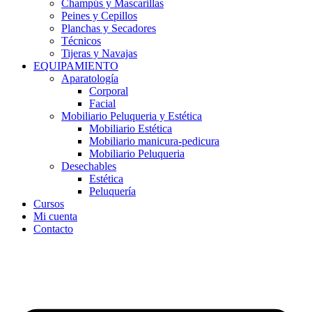
Champús y Mascarillas
Peines y Cepillos
Planchas y Secadores
Técnicos
Tijeras y Navajas
EQUIPAMIENTO
Aparatología
Corporal
Facial
Mobiliario Peluqueria y Estética
Mobiliario Estética
Mobiliario manicura-pedicura
Mobiliario Peluqueria
Desechables
Estética
Peluquería
Cursos
Mi cuenta
Contacto