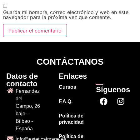
Guarda mi nombre, correo electrónico y web en este
navegador para la próxima vez que comente.
CONTÁCTANOS
Datos de
Enlaces
contacto
Cursos
Síguenos
Fernandez
del
F.A.Q.
Campo, 26
bajo -
Política de
Bilbao -
privacidad
España
Política de
info@esteticaimage.es