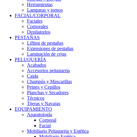
Herramientas
Lamparas y tornos
FACIAL/CORPORAL
Faciales
Corporales
Depilatorios
PESTAÑAS
Lifting de pestañas
Extensiones de pestañas
Laminación de cejas
PELUQUERÍA
Acabados
Accesorios peluqueria
Caida
Champús y Mascarillas
Peines y Cepillos
Planchas y Secadores
Técnicos
Tijeras y Navajas
EQUIPAMIENTO
Aparatología
Corporal
Facial
Mobiliario Peluqueria y Estética
Mobiliario Estética