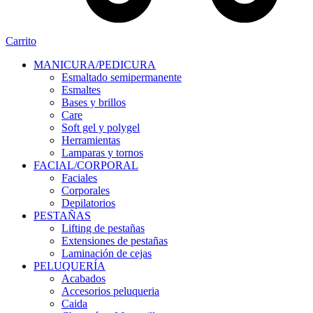
Carrito
MANICURA/PEDICURA
Esmaltado semipermanente
Esmaltes
Bases y brillos
Care
Soft gel y polygel
Herramientas
Lamparas y tornos
FACIAL/CORPORAL
Faciales
Corporales
Depilatorios
PESTAÑAS
Lifting de pestañas
Extensiones de pestañas
Laminación de cejas
PELUQUERÍA
Acabados
Accesorios peluqueria
Caida