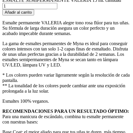
ESMALTE SEMIPERMANENTE VALERIA 15 ml. cantidad
Añadir al carrito
Esmalte permanente VALERIA alegre tono rosa flúor para tus uñas.
Su fórmula de larga duración asegura un color perfecto y un
acabado impecable durante semanas.
La gama de esmaltes permanentes de Myna es ideal para conseguir
colores intensos con tan solo 1-2 capas finas de esmaltado. Disfruta
de unas uñas perfectas gracias a la durabilidad de 2 semanas. Los
esmaltes semipermanentes de Myna se secan tanto en lámpara
UV/LED, lámpara UV y LED.
* Los colores pueden variar ligeramente según la resolución de cada
pantalla.
** La tonalidad de los colores puede cambiar ante una exposición
prolongada a la luz solar.
Esmaltes 100% veganos.
RECOMENDACIONES PARA UN RESULTADO ÓPTIMO:
Para una manicura de escándalo, combina tu esmalte permanente
con nuestras bases:
Base Coat: el mejor aliado para que tus uñas te duren más tiempo.