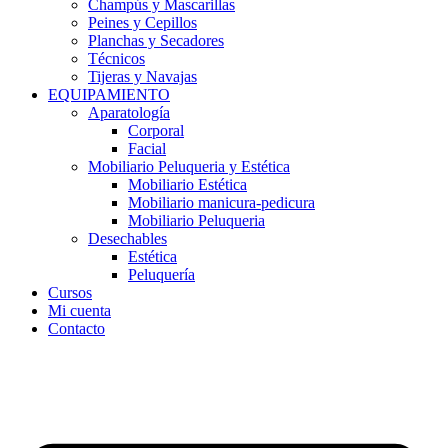
Champús y Mascarillas
Peines y Cepillos
Planchas y Secadores
Técnicos
Tijeras y Navajas
EQUIPAMIENTO
Aparatología
Corporal
Facial
Mobiliario Peluqueria y Estética
Mobiliario Estética
Mobiliario manicura-pedicura
Mobiliario Peluqueria
Desechables
Estética
Peluquería
Cursos
Mi cuenta
Contacto