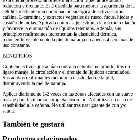
Esta crema profesional ofrece una acción triple: anticelulítica,
reductora y drenante. Está diseñada para mejorar la apariencia de la
celulitis mediante una combinación sinérgica de activos como
cafeína, L‑carnitina, y extractos vegetales de rusco, fucus, hiedra y
castaño de indias. Aplicada con masaje, estimula la microcirculación
y favorece la eliminación de líquidos retenidos. Además, sus
principios reafirmantes incrementan la elasticidad dérmica,
reduciendo visiblemente la piel de naranja en apenas 4 semanas de
uso constante.
BENEFICIOS
Contiene activos que actúan contra la celulitis mejorando, tras un
ligero masaje, la circulación y el drenaje de líquidos acumulados.
Sus activos reafirmantes mejoran la elasticidad de la piel,
disminuyendo la piel de naranja.
Aplicar diariamente 1-2 veces en las zonas afectadas con un suave
masaje para facilitar su completa absorción. No utilizar en caso de
sensibilidad a la cafeína. No utilizar tras usar guante de crin y/o
sauna.
También te gustará
Productos relacionados