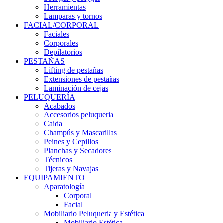
Herramientas
Lamparas y tornos
FACIAL/CORPORAL
Faciales
Corporales
Depilatorios
PESTAÑAS
Lifting de pestañas
Extensiones de pestañas
Laminación de cejas
PELUQUERÍA
Acabados
Accesorios peluqueria
Caida
Champús y Mascarillas
Peines y Cepillos
Planchas y Secadores
Técnicos
Tijeras y Navajas
EQUIPAMIENTO
Aparatología
Corporal
Facial
Mobiliario Peluqueria y Estética
Mobiliario Estética