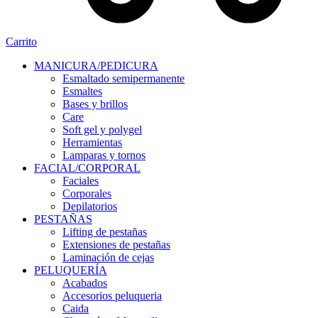
Carrito
MANICURA/PEDICURA
Esmaltado semipermanente
Esmaltes
Bases y brillos
Care
Soft gel y polygel
Herramientas
Lamparas y tornos
FACIAL/CORPORAL
Faciales
Corporales
Depilatorios
PESTAÑAS
Lifting de pestañas
Extensiones de pestañas
Laminación de cejas
PELUQUERÍA
Acabados
Accesorios peluqueria
Caida