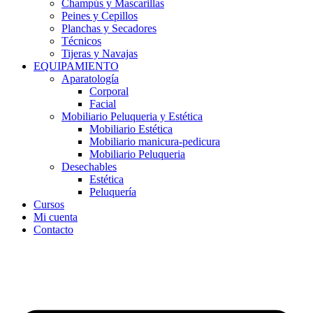
Champús y Mascarillas
Peines y Cepillos
Planchas y Secadores
Técnicos
Tijeras y Navajas
EQUIPAMIENTO
Aparatología
Corporal
Facial
Mobiliario Peluqueria y Estética
Mobiliario Estética
Mobiliario manicura-pedicura
Mobiliario Peluqueria
Desechables
Estética
Peluquería
Cursos
Mi cuenta
Contacto