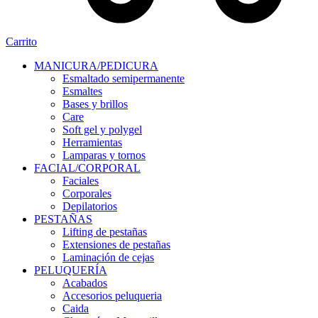
Carrito
MANICURA/PEDICURA
Esmaltado semipermanente
Esmaltes
Bases y brillos
Care
Soft gel y polygel
Herramientas
Lamparas y tornos
FACIAL/CORPORAL
Faciales
Corporales
Depilatorios
PESTAÑAS
Lifting de pestañas
Extensiones de pestañas
Laminación de cejas
PELUQUERÍA
Acabados
Accesorios peluqueria
Caida