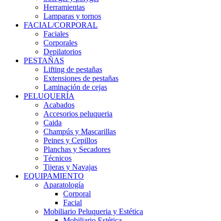
Herramientas
Lamparas y tornos
FACIAL/CORPORAL
Faciales
Corporales
Depilatorios
PESTAÑAS
Lifting de pestañas
Extensiones de pestañas
Laminación de cejas
PELUQUERÍA
Acabados
Accesorios peluqueria
Caida
Champús y Mascarillas
Peines y Cepillos
Planchas y Secadores
Técnicos
Tijeras y Navajas
EQUIPAMIENTO
Aparatología
Corporal
Facial
Mobiliario Peluqueria y Estética
Mobiliario Estética