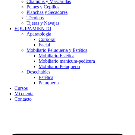
Champús y Mascarillas
Peines y Cepillos
Planchas y Secadores
Técnicos
Tijeras y Navajas
EQUIPAMIENTO
Aparatología
Corporal
Facial
Mobiliario Peluqueria y Estética
Mobiliario Estética
Mobiliario manicura-pedicura
Mobiliario Peluqueria
Desechables
Estética
Peluquería
Cursos
Mi cuenta
Contacto