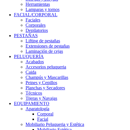
Herramientas
Lamparas y tornos
FACIAL/CORPORAL
Faciales
Corporales
Depilatorios
PESTAÑAS
Lifting de pestañas
Extensiones de pestañas
Laminación de cejas
PELUQUERÍA
Acabados
Accesorios peluqueria
Caida
Champús y Mascarillas
Peines y Cepillos
Planchas y Secadores
Técnicos
Tijeras y Navajas
EQUIPAMIENTO
Aparatología
Corporal
Facial
Mobiliario Peluqueria y Estética
Mobiliario Estética