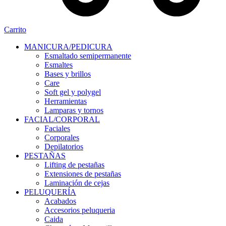
Carrito
MANICURA/PEDICURA
Esmaltado semipermanente
Esmaltes
Bases y brillos
Care
Soft gel y polygel
Herramientas
Lamparas y tornos
FACIAL/CORPORAL
Faciales
Corporales
Depilatorios
PESTAÑAS
Lifting de pestañas
Extensiones de pestañas
Laminación de cejas
PELUQUERÍA
Acabados
Accesorios peluqueria
Caida