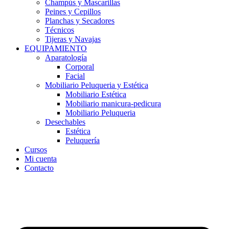
Champús y Mascarillas
Peines y Cepillos
Planchas y Secadores
Técnicos
Tijeras y Navajas
EQUIPAMIENTO
Aparatología
Corporal
Facial
Mobiliario Peluqueria y Estética
Mobiliario Estética
Mobiliario manicura-pedicura
Mobiliario Peluqueria
Desechables
Estética
Peluquería
Cursos
Mi cuenta
Contacto