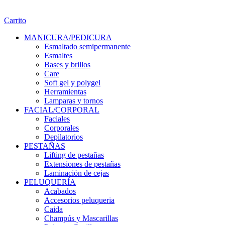
Carrito
MANICURA/PEDICURA
Esmaltado semipermanente
Esmaltes
Bases y brillos
Care
Soft gel y polygel
Herramientas
Lamparas y tornos
FACIAL/CORPORAL
Faciales
Corporales
Depilatorios
PESTAÑAS
Lifting de pestañas
Extensiones de pestañas
Laminación de cejas
PELUQUERÍA
Acabados
Accesorios peluqueria
Caida
Champús y Mascarillas