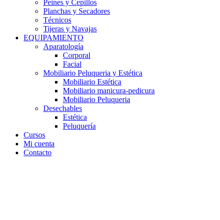
Peines y Cepillos
Planchas y Secadores
Técnicos
Tijeras y Navajas
EQUIPAMIENTO
Aparatología
Corporal
Facial
Mobiliario Peluqueria y Estética
Mobiliario Estética
Mobiliario manicura-pedicura
Mobiliario Peluqueria
Desechables
Estética
Peluquería
Cursos
Mi cuenta
Contacto